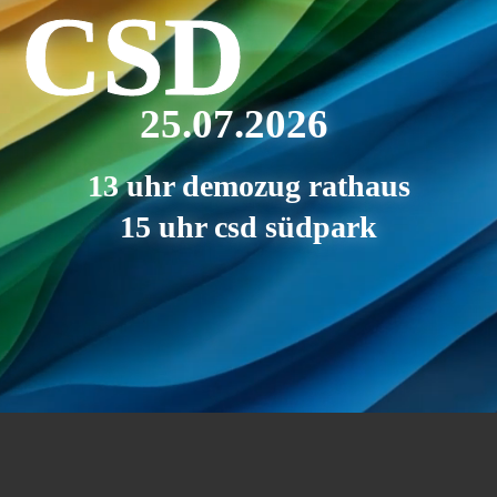
CSD
25.07.2026
13 uhr demozug rathaus
15 uhr csd südpark