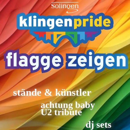
stände & künstler
achtung baby
U2 tribute
dj sets